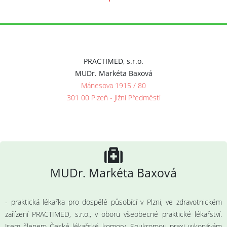
PRACTIMED, s.r.o.
MUDr. Markéta Baxová
Mánesova 1915 / 80
301 00 Plzeň - Jižní Předměstí
MUDr. Markéta Baxová
- praktická lékařka pro dospělé působící v Plzni, ve zdravotnickém
zařízení PRACTIMED, s.r.o., v oboru všeobecné praktické lékařství.
Jsem členem České lékařské komory. Soukromou praxi vykonávám