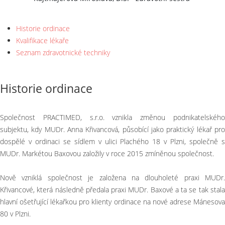
Historie ordinace
Kvalifikace lékaře
Seznam zdravotnické techniky
Historie ordinace
Společnost PRACTIMED, s.r.o. vznikla změnou podnikatelského
subjektu, kdy MUDr. Anna Křivancová, působící jako praktický lékař pro
dospělé v ordinaci se sídlem v ulici Plachého 18 v Plzni, společně s
MUDr. Markétou Baxovou založily v roce 2015 zmíněnou společnost.
Nově vzniklá společnost je založena na dlouholeté praxi MUDr.
Křivancové, která následně předala praxi MUDr. Baxové a ta se tak stala
hlavní ošetřující lékařkou pro klienty ordinace na nové adrese Mánesova
80 v Plzni.