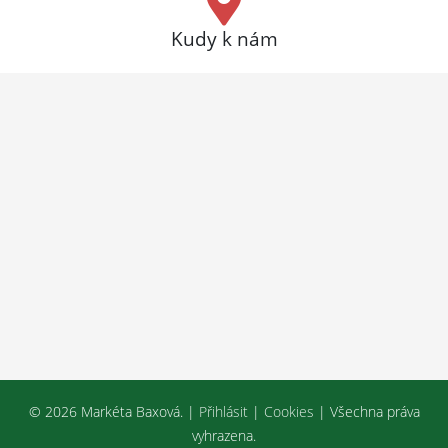
Kudy k nám
© 2026 Markéta Baxová. |
Přihlásit
|
Cookies
| Všechna práva
vyhrazena.