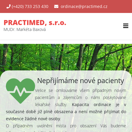
(+420) 733 253 430
ordinace@practimed.cz
PRACTIMED, s.r.o.
MUDr. Markéta Baxová
Nepřijímáme nové pacienty
Velice se omlouváme všem případným novým
pacientům a zájemcům o námi poskytované
lékařské služby.
Kapacita ordinace je v
současné době již plně obsazena a není možné přijímat do
evidence žádné nové osoby
.
O případném uvolnění místa pro obsazení Vás budeme