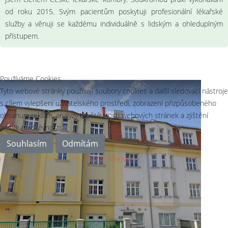
od roku 2015. Svým pacientům poskytuji profesionální lékařské
služby a věnuji se každému individuálně s lidským a ohleduplným
přístupem.
Používáme Cookies
Tyto webové stránky používají soubory cookies a další sledovací nástroje
s cílem vylepšení uživatelského prostředí, zobrazení přizpůsobeného
obsahu a reklam, analýzy návštěvnosti webových stránek a zjištění
zdroje návštěvnosti.
Souhlasím
Odmítám
Další informace