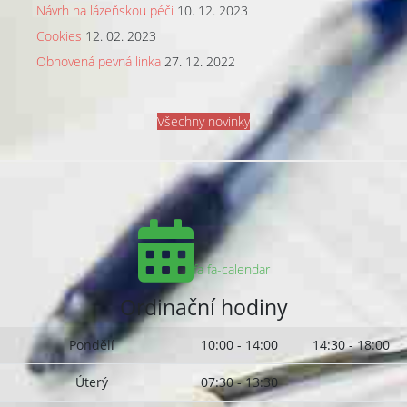
Návrh na lázeňskou péči
10. 12. 2023
Cookies
12. 02. 2023
Obnovená pevná linka
27. 12. 2022
Všechny novinky
fa fa-calendar
Ordinační hodiny
Pondělí
10:00 - 14:00
14:30 - 18:00
Úterý
07:30 - 13:30