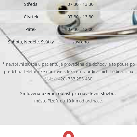
Středa
07:30 - 13:30
Čtvrtek
07:30 - 13:30
Pátek
07:30 - 12:00
Sobota, Neděle, Svátky
zavřeno
* návštěvní služba u pacientů je prováděna dle dohody, a to pouze po
předchozí telefonické domluvě s lékařem v ordinačních hodinách na
čísle (+420) 733 253 430
Smluvená územní oblast pro návštěvní službu:
město Plzeň, do 10 km od ordinace.