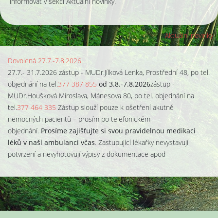
informovat v sekci Aktuální novinky.
Aktuální novinky
Dovolená 27.7.-7.8.2026
27.7.- 31.7.2026 zástup - MUDr.Jílková Lenka, Prostřední 48, po tel.
objednání na tel.
377 387 855
od
3.8.-7.8.2026
zástup -
MUDr.Houšková Miroslava, Mánesova 80, po tel. objednání na
tel.
377 464 335
Zástup slouží pouze k ošetření akutně
nemocných pacientů – prosím po telefonickém
objednání.
Prosíme zajišťujte si svou pravidelnou medikaci
léků v naší ambulanci včas
. Zastupující lékařky nevystavují
potvrzení a nevyhotovují výpisy z dokumentace apod